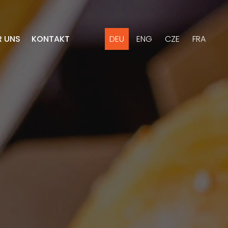
R UNS
KONTAKT
DEU
ENG
CZE
FRA